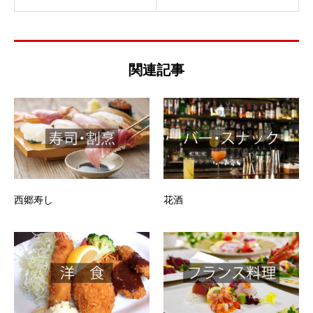
関連記事
西郷寿し
花酒