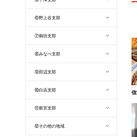
⑥野上谷支部
⑦御坊支部
⑧みなべ支部
⑨田辺支部
⑩白浜支部
信
⑪新宮支部
⑫その他の地域