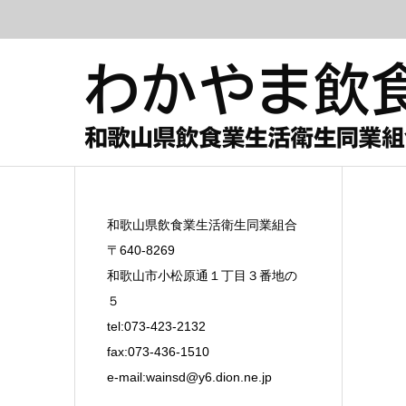
和歌山県飲食業生活衛生同業組合
〒640-8269
和歌山市小松原通１丁目３番地の
５
tel:073-423-2132
fax:073-436-1510
e-mail:
wainsd@y6.dion.ne.jp