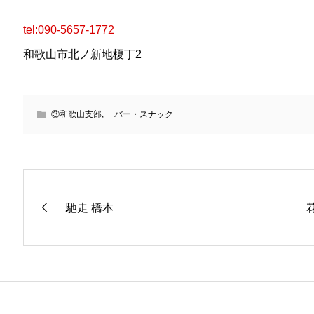
tel:090-5657-1772
和歌山市北ノ新地榎丁2
③和歌山支部
,
バー・スナック
馳走 橋本