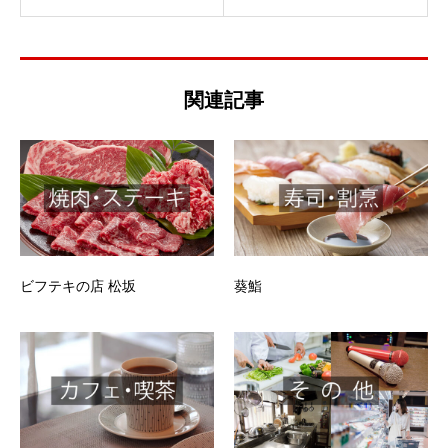
関連記事
ビフテキの店 松坂
葵鮨