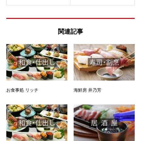
関連記事
お食事処 リッチ
海鮮房 井乃芳