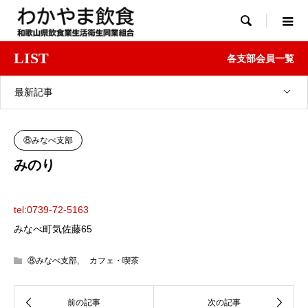

LIST
各支部会員一覧
最新記事
⑧みなべ支部
みのり
tel:0739-72-5163
みなべ町気佐藤65
⑧みなべ支部
,
カフェ・喫茶