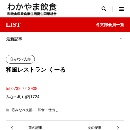

LIST
各支部会員一覧
最新記事
⑧みなべ支部
和風レストラン くーる
tel:0739-72-3908
みなべ町山内1724
⑧みなべ支部
,
和食・仕出し