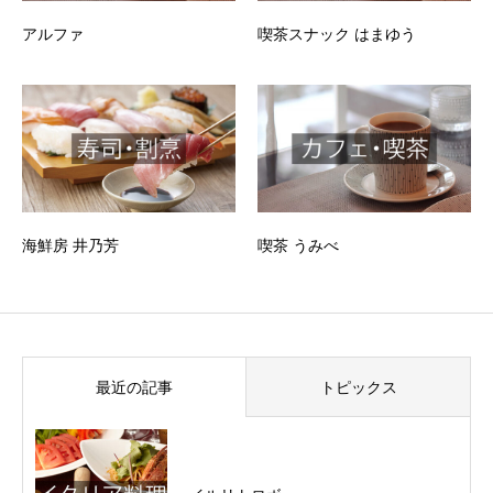
アルファ
喫茶スナック はまゆう
海鮮房 井乃芳
喫茶 うみべ
最近の記事
トピックス