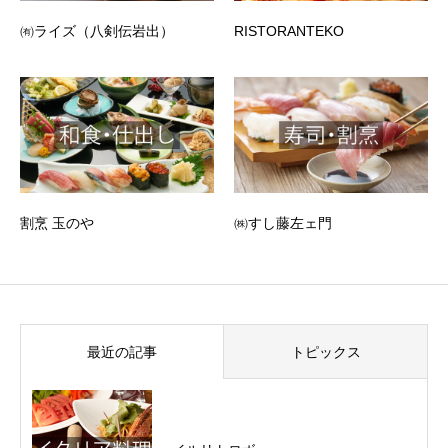
㈲ライズ（八剣伝岩出）
RISTORANTEKO
割烹 玉のや
㈱すし藤左ェ門
最近の記事
トピックス