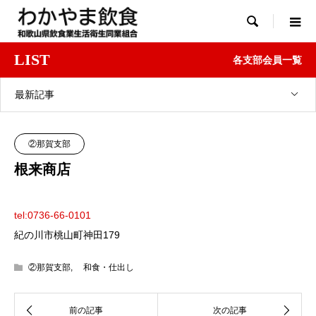

LIST
各支部会員一覧
最新記事
②那賀支部
根来商店
tel:0736-66-0101
紀の川市桃山町神田179
②那賀支部
,
和食・仕出し