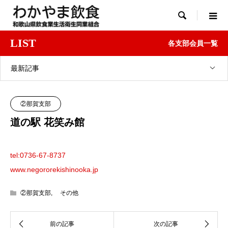

LIST
各支部会員一覧
最新記事
②那賀支部
道の駅 花笑み館
tel:0736-67-8737
www.negororekishinooka.jp
②那賀支部
,
その他