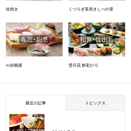
佐焼き
くつろぎ茶房きしべの里
㈲岩鶴屋
雪月花 鮮彩ひろ
最近の記事
トピックス