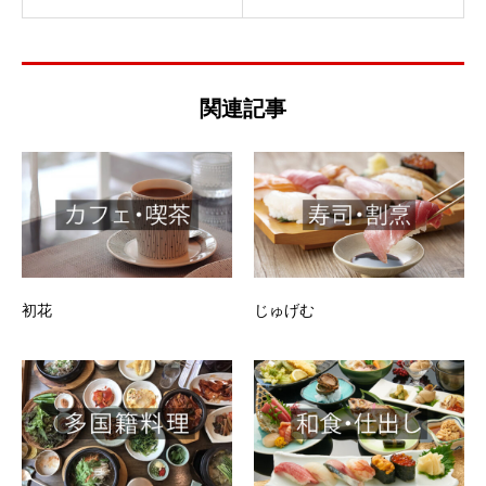
関連記事
初花
じゅげむ