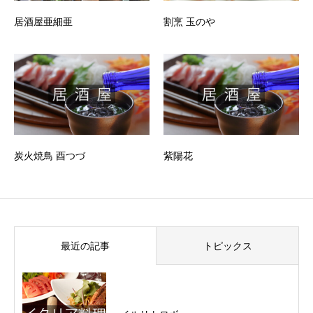
居酒屋亜細亜
割烹 玉のや
炭火焼鳥 酉つづ
紫陽花
最近の記事
トピックス