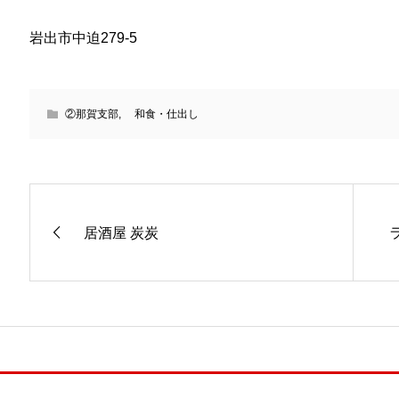
岩出市中迫279-5
②那賀支部
,
和食・仕出し
居酒屋 炭炭