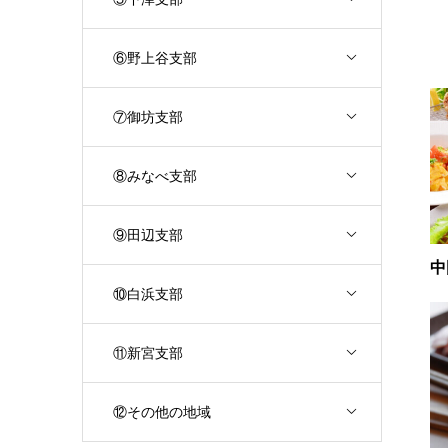
⑥野上谷支部
⑦御坊支部
⑧みなべ支部
⑨田辺支部
中
⑩白浜支部
⑪新宮支部
⑫その他の地域