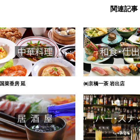
関連記事
国菜香房 延
㈱京橋一茶 岩出店