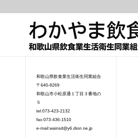
和歌山県飲食業生活衛生同業組合
〒640-8269
和歌山市小松原通１丁目３番地の
５
tel:073-423-2132
fax:073-436-1510
e-mail:
wainsd@y6.dion.ne.jp