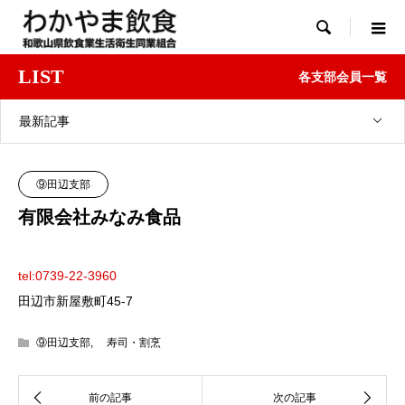

LIST
各支部会員一覧
最新記事
⑨田辺支部
有限会社みなみ食品
tel:0739-22-3960
田辺市新屋敷町45-7
⑨田辺支部
,
寿司・割烹