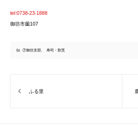
tel:0738-23-1888
御坊市薗107
⑦御坊支部
,
寿司・割烹
ふる里