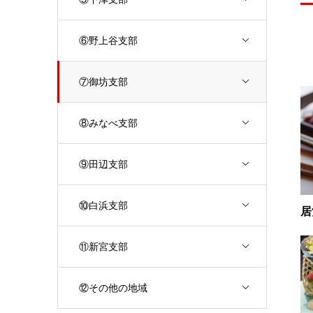
⑥野上谷支部
⑦御坊支部
⑧みなべ支部
⑨田辺支部
⑩白浜支部
居
⑪新宮支部
⑫その他の地域