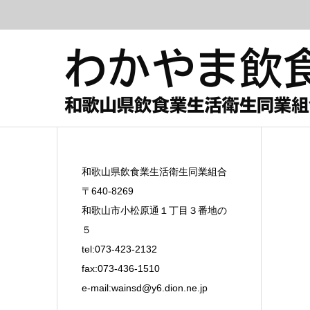
和歌山県飲食業生活衛生同業組合
〒640-8269
和歌山市小松原通１丁目３番地の
５
tel:073-423-2132
fax:073-436-1510
e-mail:
wainsd@y6.dion.ne.jp