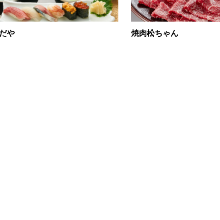
だや
焼肉松ちゃん