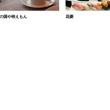
の国や柿えもん
花菱