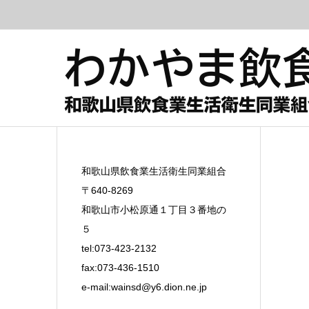
和歌山県飲食業生活衛生同業組合
〒640-8269
和歌山市小松原通１丁目３番地の
５
tel:073-423-2132
fax:073-436-1510
e-mail:
wainsd@y6.dion.ne.jp