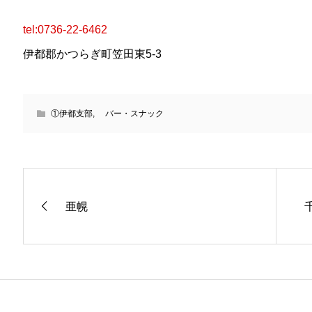
tel:0736-22-6462
伊都郡かつらぎ町笠田東5-3
①伊都支部
,
バー・スナック
亜幌