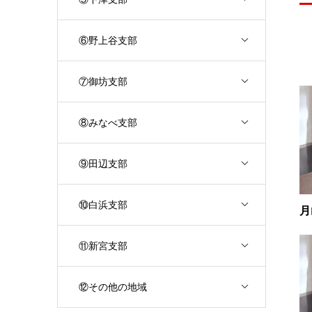
⑥野上谷支部
⑦御坊支部
⑧みなべ支部
⑨田辺支部
⑩白浜支部
月
⑪新宮支部
⑫その他の地域